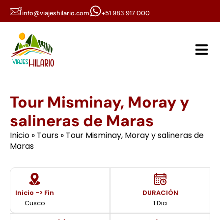
info@viajeshilario.com
+51 983 917 000
Tour Misminay, Moray y
salineras de Maras
Inicio
»
Tours
»
Tour Misminay, Moray y salineras de
Maras
Inicio -> Fin
DURACIÓN
Cusco
1 Dia