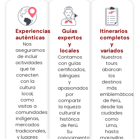
Experiencias
Guías
Itinerarios
auténticas
expertos
completos
y
y
Nos
aseguramos
locales
variados
de incluir
Contamos
Nuestros
actividades
con guías
tours
que te
certificados,
abarcan
conecten
bilingües
los
con la
y
destinos
cultura
apasionados
más
local,
por
emblemáticos
como
compartir
de Perú,
visitas a
la riqueza
desde las
comunidades
cultural e
ciudades
indígenas,
histórica
como
mercados
de Perú.
Lima,
tradicionales,
Su
hasta
y lugares
conocimiento
maravillas