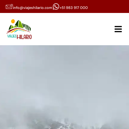
info@viajeshilario.com
+51 983 917 000